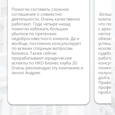
Помогли составить сложное
соглашение о совместно
Большо
деятельности. Очень качественно
компани
работают. Года четыре назад
что пом
помогли избежать больших
с аренд
убытков по претензии
неплат
недобросовестного клиента. Да и
обязате
вообще, постоянно консультирует
успешно
по всяким спорным вопросам
исковое
бизнеса. Также сейчас
судебны
прорабатывают юридические
работы 
аспекты по НКО бизнес клуба 20.
консуль
Очень рекомендую эту компанию и
понятно
лично Андрея.
получил
долга. 
Правово
профес
пробле