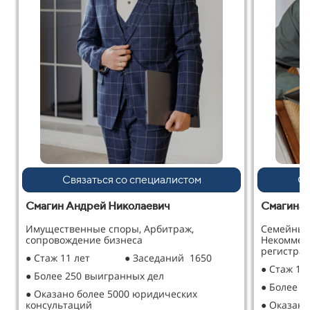
Связаться со специалистом
Св
Смагин Андрей Николаевич
Смагина 
Имущественные споры, Арбитраж,
Семейные
сопровождение бизнеса
Некоммер
регистрац
● Стаж 11 лет
● Заседаний 1650
● Стаж 12
● Более 250 выигранных дел
● Более 2
● Оказано более 5000 юридических
консультаций
● Оказано