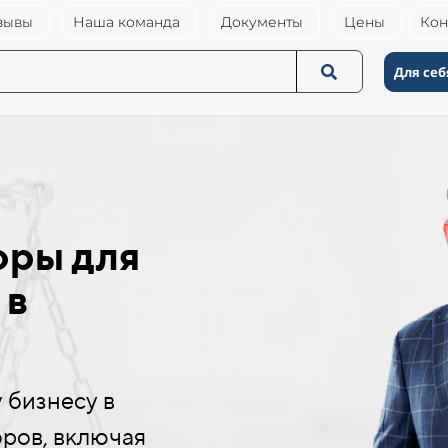
зывы
Наша команда
Документы
Цены
Кон
Для себ
оры для
 в
 бизнесу в
ров, включая