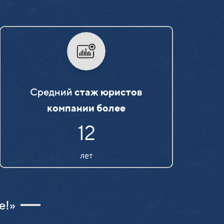
Средний
стаж юристов
компании более
15
лет
е!»