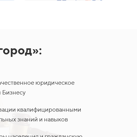
город»:
ачественное юридическое
 Бизнесу
лизации квалифицированными
ьных знаний и навыков
уры населения и гражданскую