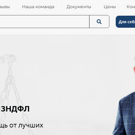
зывы
Наша команда
Документы
Цены
Кон
Для себ
и 3НДФЛ
щь от лучших