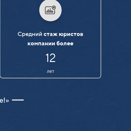
Средний
стаж юристов
компании более
15
лет
е!»