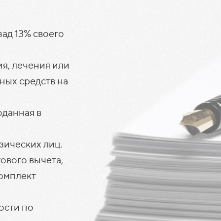
ад 13% своего
я, лечения или
ных средств на
оданная в
зических лиц.
ового вычета,
комплект
ости по