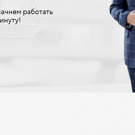
 начнем работать
инуту!