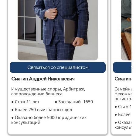
Связаться со специалистом
Св
Смагин Андрей Николаевич
Смагина 
Имущественные споры, Арбитраж,
Семейные
сопровождение бизнеса
Некоммер
регистрац
● Стаж 11 лет
● Заседаний 1650
● Стаж 12
● Более 250 выигранных дел
● Более 2
● Оказано более 5000 юридических
консультаций
● Оказано
консульт