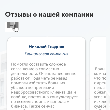
Отзывы о нашей компании
Николай Гладнев
Е
Клининговая компания
В
Помогли составить сложное
соглашение о совместно
Большо
деятельности. Очень качественно
компани
работают. Года четыре назад
что пом
помогли избежать больших
с аренд
убытков по претензии
неплат
недобросовестного клиента. Да и
обязате
вообще, постоянно консультирует
успешно
по всяким спорным вопросам
исковое
бизнеса. Также сейчас
судебны