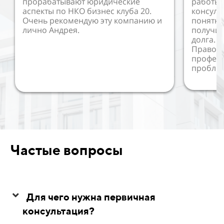
прорабатывают юридические
работы 
аспекты по НКО бизнес клуба 20.
консуль
Очень рекомендую эту компанию и
понятно
лично Андрея.
получил
долга. 
Правово
профес
пробле
Частые вопросы
Для чего нужна первичная
консультация?