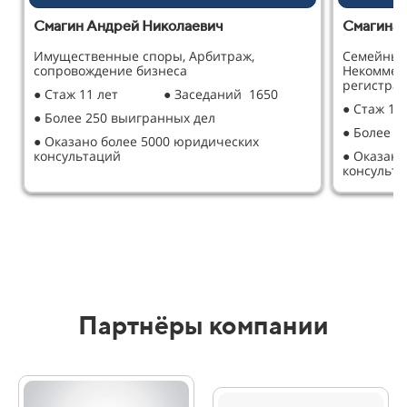
Смагин Андрей Николаевич
Смагина 
Имущественные споры, Арбитраж,
Семейные
сопровождение бизнеса
Некоммер
регистрац
● Стаж 11 лет
● Заседаний 1650
● Стаж 12
● Более 250 выигранных дел
● Более 2
● Оказано более 5000 юридических
консультаций
● Оказано
консульт
Партнёры компании