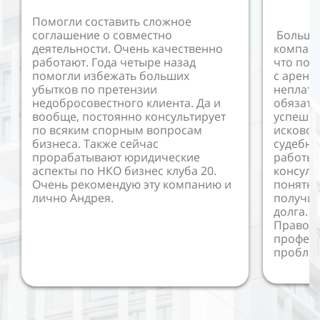
Помогли составить сложное
соглашение о совместно
Большо
деятельности. Очень качественно
компани
работают. Года четыре назад
что пом
помогли избежать больших
с аренд
убытков по претензии
неплат
недобросовестного клиента. Да и
обязате
вообще, постоянно консультирует
успешно
по всяким спорным вопросам
исковое
бизнеса. Также сейчас
судебны
прорабатывают юридические
работы 
аспекты по НКО бизнес клуба 20.
консуль
Очень рекомендую эту компанию и
понятно
лично Андрея.
получил
долга. 
Правово
профес
пробле