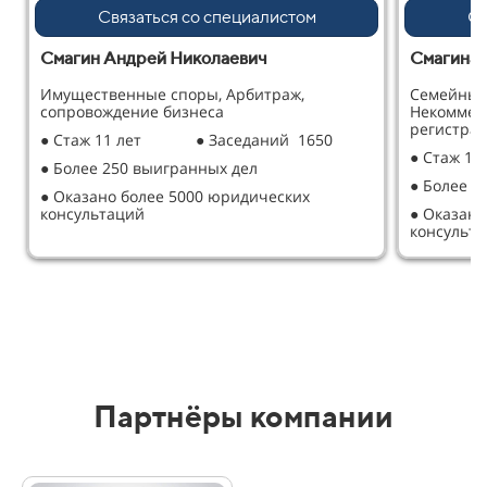
Связаться со специалистом
Св
Смагин Андрей Николаевич
Смагина 
Имущественные споры, Арбитраж,
Семейные
сопровождение бизнеса
Некоммер
регистрац
● Стаж 11 лет
● Заседаний 1650
● Стаж 12
● Более 250 выигранных дел
● Более 2
● Оказано более 5000 юридических
консультаций
● Оказано
консульт
Партнёры компании