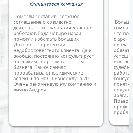
Клининговая компания
В
Помогли составить сложное
соглашение о совместно
Большо
деятельности. Очень качественно
компани
работают. Года четыре назад
что пом
помогли избежать больших
с аренд
убытков по претензии
неплат
недобросовестного клиента. Да и
обязате
вообще, постоянно консультирует
успешно
по всяким спорным вопросам
исковое
бизнеса. Также сейчас
судебны
прорабатывают юридические
работы 
аспекты по НКО бизнес клуба 20.
консуль
Очень рекомендую эту компанию и
понятно
лично Андрея.
получил
долга. 
Правово
профес
пробле