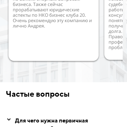
бизнеса. Также сейчас
судебны
прорабатывают юридические
работы 
аспекты по НКО бизнес клуба 20.
консуль
Очень рекомендую эту компанию и
понятно
лично Андрея.
получил
долга. 
Правово
профес
пробле
Частые вопросы
Для чего нужна первичная