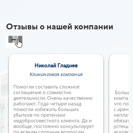
Отзывы о нашей компании
Николай Гладнев
Е
Клининговая компания
В
Помогли составить сложное
соглашение о совместно
Большо
деятельности. Очень качественно
компани
работают. Года четыре назад
что пом
помогли избежать больших
с аренд
убытков по претензии
неплат
недобросовестного клиента. Да и
обязате
вообще, постоянно консультирует
успешно
по всяким спорным вопросам
исковое