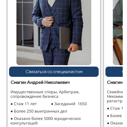
Связаться со специалистом
Св
Смагин Андрей Николаевич
Смагина 
Имущественные споры, Арбитраж,
Семейные
сопровождение бизнеса
Некоммер
регистрац
● Стаж 11 лет
● Заседаний 1650
● Стаж 12
● Более 250 выигранных дел
● Более 2
● Оказано более 5000 юридических
консультаций
● Оказано