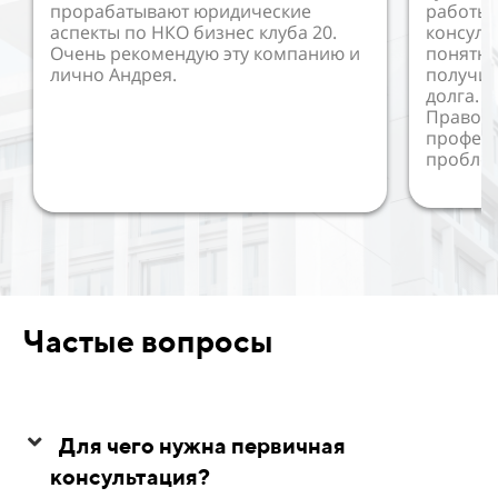
прорабатывают юридические
работы 
аспекты по НКО бизнес клуба 20.
консуль
Очень рекомендую эту компанию и
понятно
лично Андрея.
получил
долга. 
Правово
профес
пробле
Частые вопросы
Для чего нужна первичная
консультация?