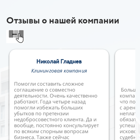
Отзывы о нашей компании
Николай Гладнев
Е
Клининговая компания
В
Помогли составить сложное
соглашение о совместно
Большо
деятельности. Очень качественно
компани
работают. Года четыре назад
что пом
помогли избежать больших
с аренд
убытков по претензии
неплат
недобросовестного клиента. Да и
обязате
вообще, постоянно консультирует
успешно
по всяким спорным вопросам
исковое
бизнеса. Также сейчас
судебны