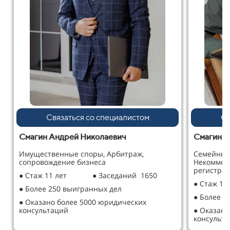
Связаться со специалистом
Св
Смагин Андрей Николаевич
Смагина 
Имущественные споры, Арбитраж,
Семейные
сопровождение бизнеса
Некоммер
регистрац
● Стаж 11 лет
● Заседаний 1650
● Стаж 12
● Более 250 выигранных дел
● Более 2
● Оказано более 5000 юридических
консультаций
● Оказано
консульт