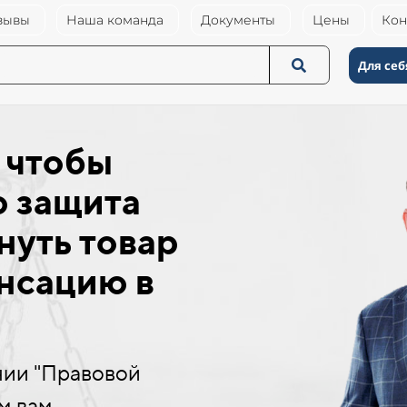
зывы
Наша команда
Документы
Цены
Кон
Для себ
 чтобы
ю защита
нуть товар
нсацию в
нии "Правовой
м вам