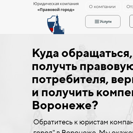
Юридическая компания
О компании
От
«Правовой город»
Услуги
Куда обращаться,
получть правову
потребителя, вер
и получить компе
Воронеже?
Обратитесь к юристам компа
город" в Воронеже. Мы окаже