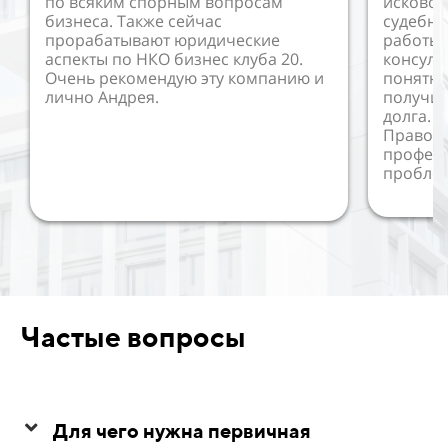
по всяким спорным вопросам
исковое
бизнеса. Также сейчас
судебны
прорабатывают юридические
работы 
аспекты по НКО бизнес клуба 20.
консуль
Очень рекомендую эту компанию и
понятно
лично Андрея.
получил
долга. 
Правово
профес
пробле
Частые вопросы
Для чего нужна первичная