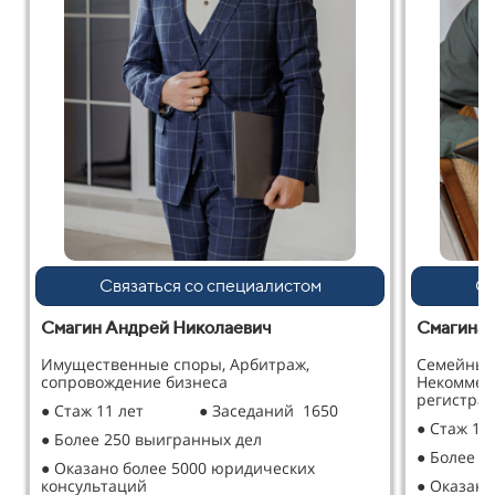
Связаться со специалистом
Св
Смагин Андрей Николаевич
Смагина 
Имущественные споры, Арбитраж,
Семейные
сопровождение бизнеса
Некоммер
регистрац
● Стаж 11 лет
● Заседаний 1650
● Стаж 12
● Более 250 выигранных дел
● Более 2
● Оказано более 5000 юридических
консультаций
● Оказано