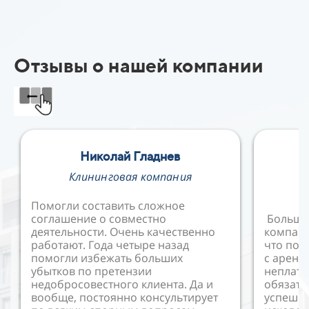
Отзывы о нашей компании
Николай Гладнев
Е
Клининговая компания
В
Помогли составить сложное
соглашение о совместно
Большо
деятельности. Очень качественно
компани
работают. Года четыре назад
что пом
помогли избежать больших
с аренд
убытков по претензии
неплат
недобросовестного клиента. Да и
обязате
вообще, постоянно консультирует
успешно