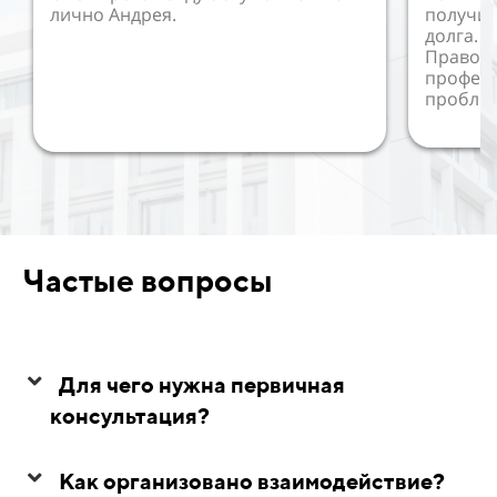
лично Андрея.
получил
долга. 
Правово
профес
пробле
Частые вопросы
Для чего нужна первичная
консультация?
Как организовано взаимодействие?