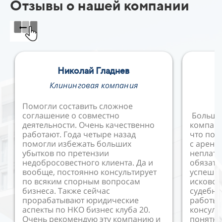
Отзывы о нашей компании
Николай Гладнев
Е
Клининговая компания
В
Помогли составить сложное
соглашение о совместно
Большо
деятельности. Очень качественно
компани
работают. Года четыре назад
что пом
помогли избежать больших
с аренд
убытков по претензии
неплат
недобросовестного клиента. Да и
обязате
вообще, постоянно консультирует
успешно
по всяким спорным вопросам
исковое
бизнеса. Также сейчас
судебны
прорабатывают юридические
работы 
аспекты по НКО бизнес клуба 20.
консуль
Очень рекомендую эту компанию и
понятно