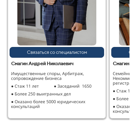
Связаться со специалистом
Св
Смагин Андрей Николаевич
Смагина 
Имущественные споры, Арбитраж,
Семейные
сопровождение бизнеса
Некоммер
регистрац
● Стаж 11 лет
● Заседаний 1650
● Стаж 12
● Более 250 выигранных дел
● Более 2
● Оказано более 5000 юридических
консультаций
● Оказано
консульт