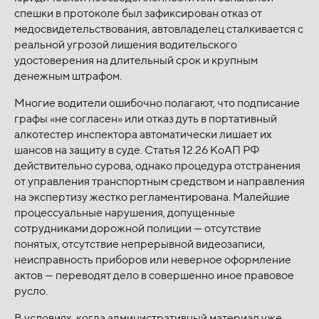
спешки в протоколе был зафиксирован отказ от
медосвидетельствования, автовладелец сталкивается с
реальной угрозой лишения водительского
удостоверения на длительный срок и крупным
денежным штрафом.
Многие водители ошибочно полагают, что подписание
графы «не согласен» или отказ дуть в портативный
алкотестер инспектора автоматически лишает их
шансов на защиту в суде. Статья 12.26 КоАП РФ
действительно сурова, однако процедура отстранения
от управления транспортным средством и направления
на экспертизу жестко регламентирована. Малейшие
процессуальные нарушения, допущенные
сотрудниками дорожной полиции — отсутствие
понятых, отсутствие непрерывной видеозаписи,
неисправность приборов или неверное оформление
актов — переводят дело в совершенно иное правовое
русло.
В условиях, когда административный материал уже