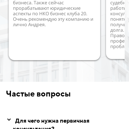
бизнеса. Также сейчас
судебны
прорабатывают юридические
работы 
аспекты по НКО бизнес клуба 20.
консуль
Очень рекомендую эту компанию и
понятно
лично Андрея.
получил
долга. 
Правово
профес
пробле
Частые вопросы
Для чего нужна первичная
консультация?