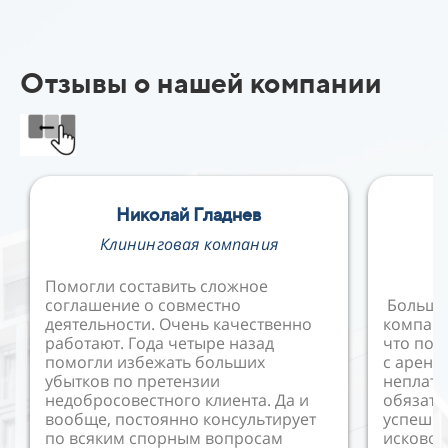
Отзывы о нашей компании
Николай Гладнев
Е
Клининговая компания
В
Помогли составить сложное
соглашение о совместно
Большо
деятельности. Очень качественно
компани
работают. Года четыре назад
что пом
помогли избежать больших
с аренд
убытков по претензии
неплат
недобросовестного клиента. Да и
обязате
вообще, постоянно консультирует
успешно
по всяким спорным вопросам
исковое