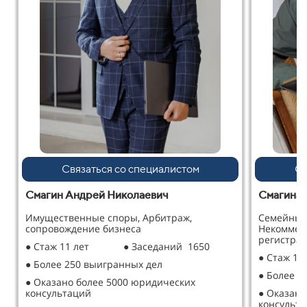
Связаться со специалистом
Св
Смагин Андрей Николаевич
Смагина 
Имущественные споры, Арбитраж,
Семейные
сопровождение бизнеса
Некоммер
регистрац
● Стаж 11 лет
● Заседаний 1650
● Стаж 12
● Более 250 выигранных дел
● Более 2
● Оказано более 5000 юридических
консультаций
● Оказано
консульт