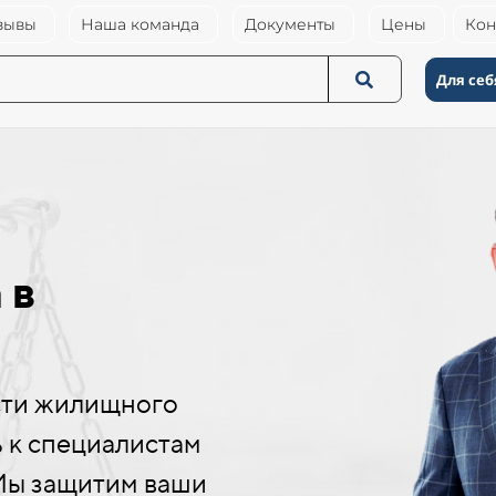
зывы
Наша команда
Документы
Цены
Кон
Для себ
 в
сти жилищного
ь к специалистам
 Мы защитим ваши