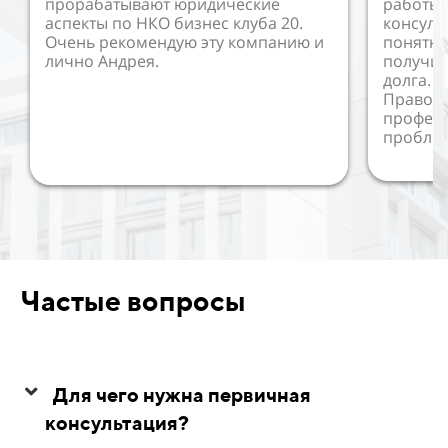
прорабатывают юридические
работы 
аспекты по НКО бизнес клуба 20.
консуль
Очень рекомендую эту компанию и
понятно
лично Андрея.
получил
долга. 
Правово
профес
пробле
Частые вопросы
Для чего нужна первичная
консультация?