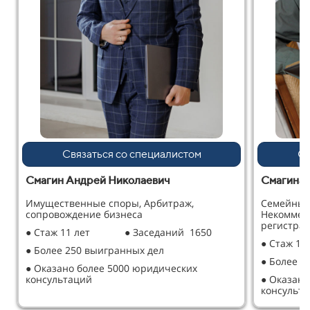
Связаться со специалистом
Св
Смагин Андрей Николаевич
Смагина 
Имущественные споры, Арбитраж,
Семейные
сопровождение бизнеса
Некоммер
регистрац
● Стаж 11 лет
● Заседаний 1650
● Стаж 12
● Более 250 выигранных дел
● Более 2
● Оказано более 5000 юридических
консультаций
● Оказано
консульт