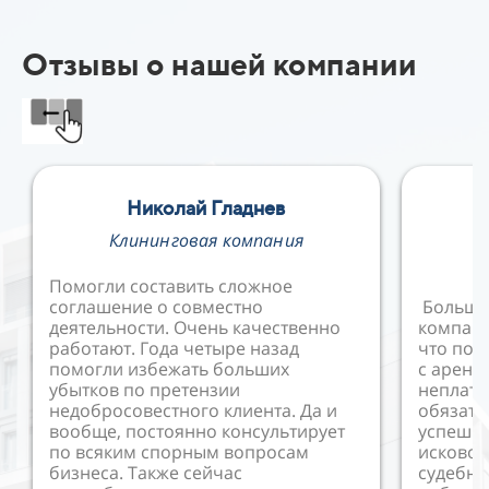
Отзывы о нашей компании
Николай Гладнев
Е
Клининговая компания
В
Помогли составить сложное
соглашение о совместно
Большо
деятельности. Очень качественно
компани
работают. Года четыре назад
что пом
помогли избежать больших
с аренд
убытков по претензии
неплат
недобросовестного клиента. Да и
обязате
вообще, постоянно консультирует
успешно
по всяким спорным вопросам
исковое
бизнеса. Также сейчас
судебны