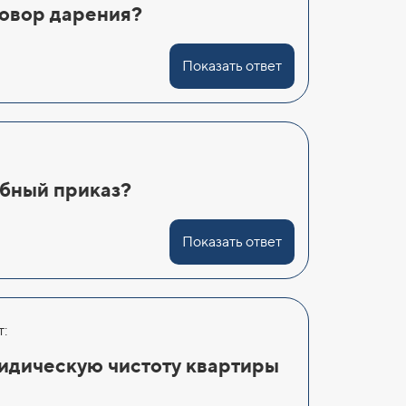
говор дарения?
Показать ответ
ебный приказ?
Показать ответ
:
идическую чистоту квартиры