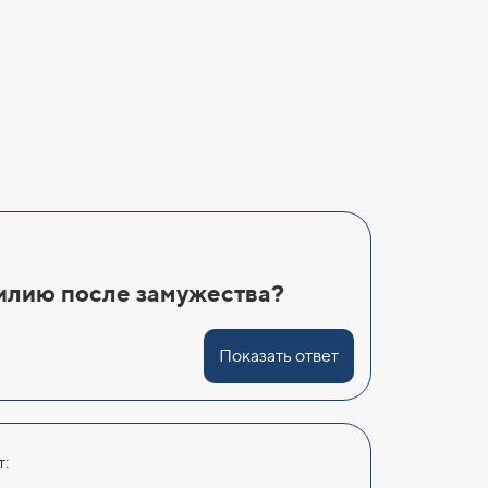
илию после замужества?
Показать ответ
: