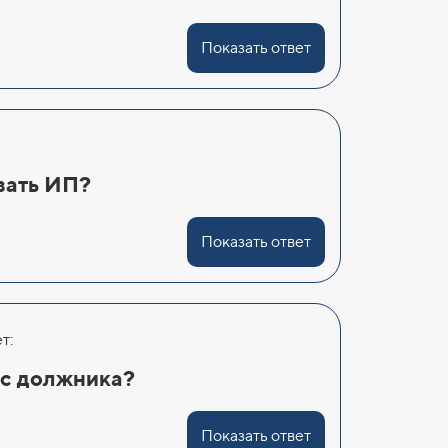
Показать ответ
вать ИП?
Показать ответ
т:
 с должника?
Показать ответ