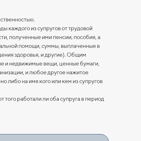
бственностью.
ды каждого из супругов от трудовой
и, полученные ими пенсии, пособия, а
альной помощи, суммы, выплаченные в
ения здоровья, и другие). Общим
е и недвижимые вещи, ценные бумаги,
ганизации, и любое другое нажитое
но либо на имя кого или кем из супругов
т того работали ли оба супруга в период