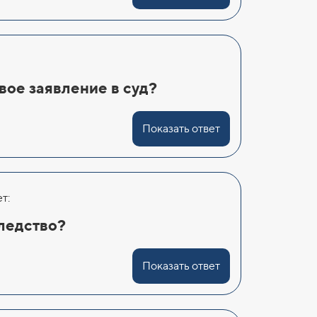
вое заявление в суд?
Показать ответ
т:
ледство?
Показать ответ