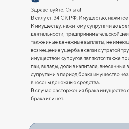
Здравствуйте, Ольга!
В силу ст. 34 СК РФ, Имущество, нажитое
К имуществу, нажитому супругами во врем
деятельности, предпринимательской деят
также иные денежные выплаты, не имеющ
возмещение ущерба в связи с утратой тр
имуществом супругов являются также пр
паи, вклады, доли в капитале, внесенны
супругами в период брака имущество незав
внесены денежные средства.
В случае расторжения брака имущество су
брака или нет.