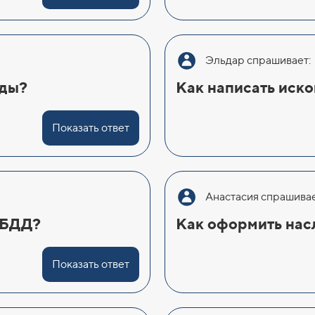
Эльдар спрашивает:
нды?
Как написать иско
Показать ответ
Анастасия спрашивае
ИБДД?
Как оформить нас
Показать ответ