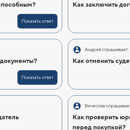
еспособным?
Как заключить до
Показать ответ
Андрей спрашивает:
 документы?
Как отменить суд
Показать ответ
Вячеслав спрашивает
датель
Как проверить юр
перед покупкой?