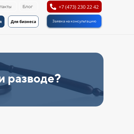
+7 (473) 230 22 42
такты
Блог
я
Для бизнеса
Заявка на консультацию
и разводе?