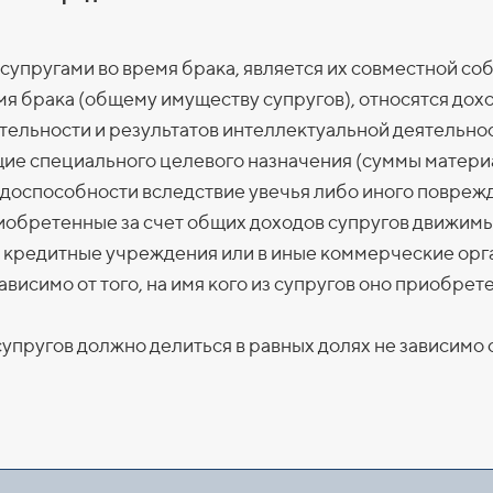
 супругами во время брака, является их совместной со
я брака (общему имуществу супругов), относятся дохо
ельности и результатов интеллектуальной деятельност
ие специального целевого назначения (суммы матери
удоспособности вследствие увечья либо иного поврежд
иобретенные за счет общих доходов супругов движимы
е в кредитные учреждения или в иные коммерческие ор
исимо от того, на имя кого из супругов оно приобрете
пругов должно делиться в равных долях не зависимо о