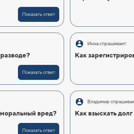
Показать ответ
Инна спрашивает:
 разводе?
Как зарегистриро
Показать ответ
Владимир спрашивае
 моральный вред?
Как взыскать долг
Показать ответ