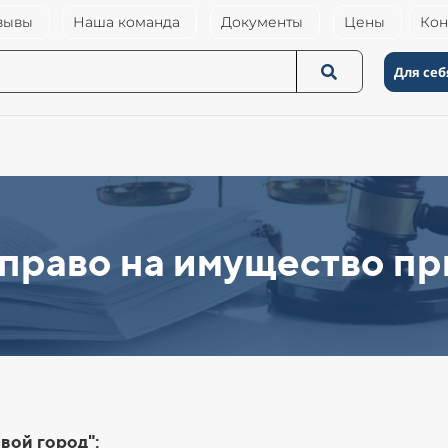
зывы
Наша команда
Документы
Цены
Кон
Для себ
 право на имущество пр
вой город":