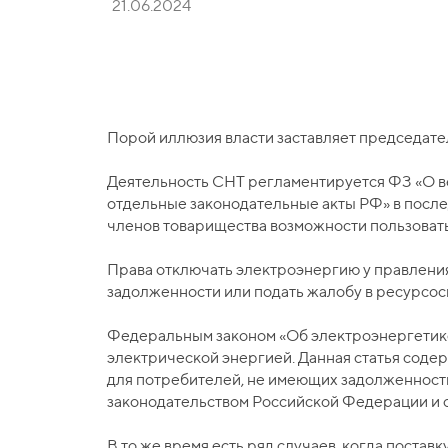
21.06.2024
Порой иллюзия власти заставляет председате
Деятельность СНТ регламентируется ФЗ «О ве
отдельные законодательные акты РФ» в после
членов товарищества возможности пользоватьс
Права отключать электроэнергию у правления 
задолженности или подать жалобу в ресурс
Федеральным законом «Об электроэнергетике»
электрической энергией. Данная статья содер
для потребителей, не имеющих задолженност
законодательством Российской Федерации и 
В то же время есть ряд случаев, когда постав