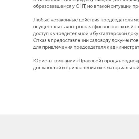
образовавшемся у СНТ, но в такой ситуации 
Любые незаконные действия председателя мо
осуществлять контроль за финансово-хозяйств
доступ к учредительной и бухгалтерской доку
Отказ в предоставлении садоводу документов
для привлечения председателя к администрат
Юристы компании «Правовой город» неоднокра
должностей и привлечения их к материальной 