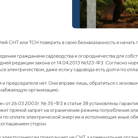
лей СНТ или ТСН поверить в свою безнаказанность и начать
дении гражданами садоводства и огородничества для собст
дней редакции закона от 14.04.2013 №123-ФЗ. Согласно норм
я электричеством, даже если у садовода есть долги по опла
и председателя нет. Они вправе лишь, обратиться с исковым 
оснабжающую организацию.
 от 26.03.2003г. № 35-ФЗ в статье 38 установлены гарант
жит прямой запрет на ограничение режима потребления элек
и по оплате электрической энергии и исполняющих иные об
соглашением сторон.
ку электроэнергии прекращает не СНТ, а коммунальная органи