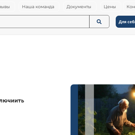
зывы
Наша команда
Документы
Цены
Кон
Для себ
ключиить