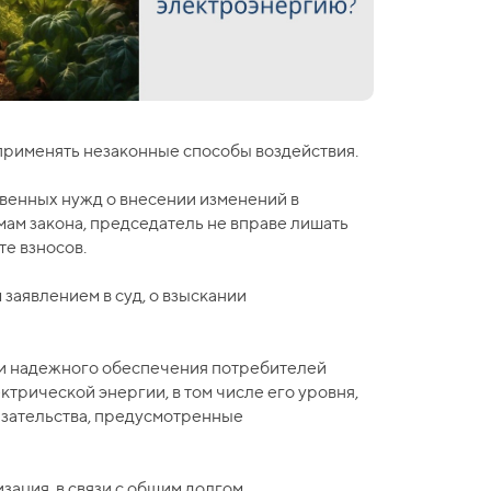
 применять незаконные способы воздействия.
венных нужд о внесении изменений в
ам закона, председатель не вправе лишать
те взносов.
заявлением в суд, о взыскании
ии надежного обеспечения потребителей
трической энергии, в том числе его уровня,
язательства, предусмотренные
зация, в связи с общим долгом,