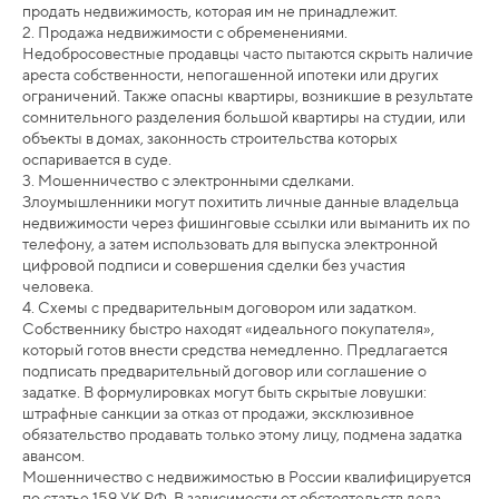
продать недвижимость, которая им не принадлежит.
2. Продажа недвижимости с обременениями.
Недобросовестные продавцы часто пытаются скрыть наличие
ареста собственности, непогашенной ипотеки или других
ограничений. Также опасны квартиры, возникшие в результате
сомнительного разделения большой квартиры на студии, или
объекты в домах, законность строительства которых
оспаривается в суде.
3. Мошенничество с электронными сделками.
Злоумышленники могут похитить личные данные владельца
недвижимости через фишинговые ссылки или выманить их по
телефону, а затем использовать для выпуска электронной
цифровой подписи и совершения сделки без участия
человека.
4. Схемы с предварительным договором или задатком.
Собственнику быстро находят «идеального покупателя»,
который готов внести средства немедленно. Предлагается
подписать предварительный договор или соглашение о
задатке. В формулировках могут быть скрытые ловушки:
штрафные санкции за отказ от продажи, эксклюзивное
обязательство продавать только этому лицу, подмена задатка
авансом.
Мошенничество с недвижимостью в России квалифицируется
по статье 159 УК РФ. В зависимости от обстоятельств дела