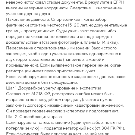
неверно истолковал старые документы. В результате в ЕГРН
внесены неверные координаты. Следствие — «наложение»
участков друг на друга.
Накопление давности: Спор возникает, когда забор
фактически стоит на местности 15–20 лет, но документальные
границы проходят иначе. Суды учитывают сложившийся
порядок пользования, но только если он подтвержден
доказательствами (старые фотографии, планы БТИ, акты).
Пересечение с территориальными зонами: Закон строго
запрещает, чтобы один участок находился одновременно в
двух территориальных зонах (например, в жилой и
промышленной). Если выявлено такое пересечение, орган
регистрации имеет право приостановить учет
Если вы обнаружили неточность в кадастровых данных, ваши
действия должны быть следующими:
Шаг 1. Досудебное урегулирование и экспертиза
Согласно ст. 61 218-ФЗ, реестровая ошибка может быть
исправлена во внесудебном порядке. Для этого нужно
заключить договор с независимым кадастровым инженером.
Он проведет геодезическую экспертизу и подготовит акт.
Шаг 2. Способ защиты права
Если нарушено только владение (сдвинули забор, но вы не
потеряли землю) — подается негаторный иск (ст. 304 ГК РФ).
Если фактически была присвоена часть вашей земли