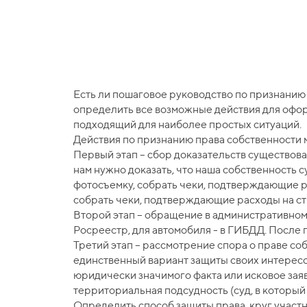
Есть ли пошаговое руководство по признанию
определить все возможные действия для офор
подходящий для наиболее простых ситуаций.
Действия по признанию права собственности
Первый этап – сбор доказательств существова
нам нужно доказать, что наша собственность
фотосъемку, собрать чеки, подтверждающие р
собрать чеки, подтверждающие расходы на ст
Второй этап – обращение в административном 
Росреестр, для автомобиля - в ГИБДД. После 
Третий этап – рассмотрение спора о праве со
единственный вариант защиты своих интересов
юридически значимого факта или исковое заяв
территориальная подсудность (суд, в который
Определить способ защиты права, круг участ