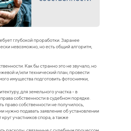
ребует глубокой проработки. Заранее
ески невозможно, но есть общий алгоритм,
венности. Как бы странно это не звучало, но
ежевой и/или технический план, провести
мого имущества подготовить фотоснимки,
ектуру, для земельного участка - в
 права собственности в судебном порядке.
ть право собственности не получилось,
ции нужно подавать заявление об установлении
круг участников спора, а также
ать расходы, связанные с судебным процессом