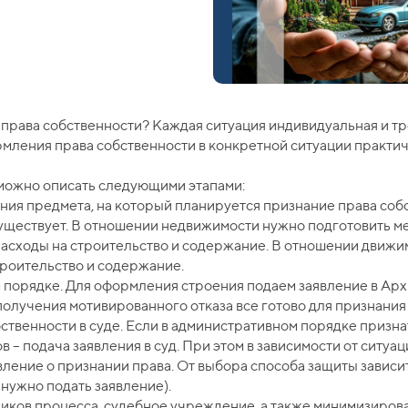
 права собственности? Каждая ситуация индивидуальная и т
мления права собственности в конкретной ситуации практич
 можно описать следующими этапами:
ния предмета, на который планируется признание права собст
 существует. В отношении недвижимости нужно подготовить м
асходы на строительство и содержание. В отношении движи
роительство и содержание.
порядке. Для оформления строения подаем заявление в Архит
получения мотивированного отказа все готово для признания
бственности в суде. Если в административном порядке призна
 – подача заявления в суд. При этом в зависимости от ситуа
ление о признании права. От выбора способа защиты зависит 
 нужно подать заявление).
ников процесса, судебное учреждение, а также минимизиров