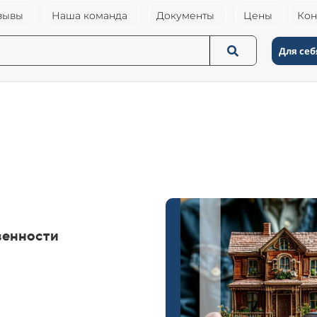
зывы
Наша команда
Документы
Цены
Кон
Для себ
венности