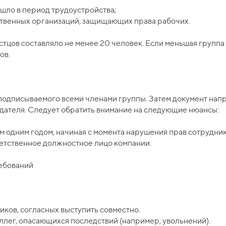
шло в период трудоустройства;
твенных организаций, защищающих права рабочих.
стцов составляло не менее 20 человек. Если меньшая группа
ов.
 подписываемого всеми членами группы. Затем документ напр
дателя. Следует обратить внимание на следующие нюансы:
м одним годом, начиная с момента нарушения прав сотрудник
ветственное должностное лицо компании.
ебований
иков, согласных выступить совместно.
ллег, опасающихся последствий (например, увольнений).