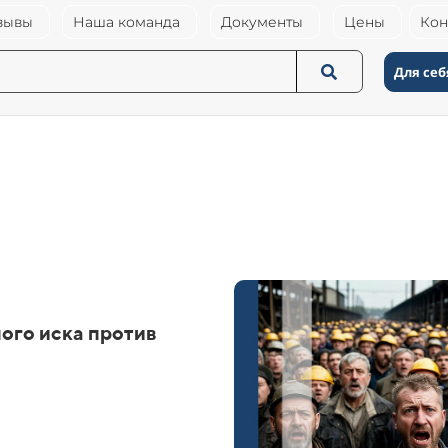
зывы
Наша команда
Документы
Цены
Кон
Для себ
ого иска против