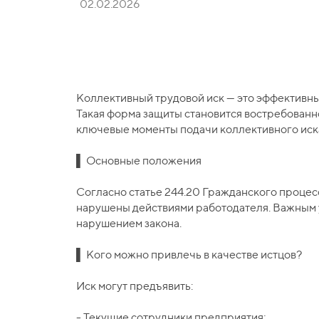
02.02.2026
Коллективный трудовой иск — это эффективны
Такая форма защиты становится востребованно
ключевые моменты подачи коллективного иска
▌ Основные положения
Согласно статье 244.20 Гражданского процесс
нарушены действиями работодателя. Важным у
нарушением закона.
▌ Кого можно привлечь в качестве истцов?
Иск могут предъявить:
- Текущие сотрудники предприятия;