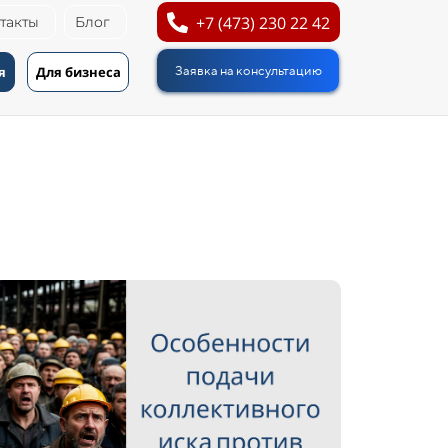
+7 (473) 230 22 42
такты
Блог
я
Для бизнеса
Заявка на консультацию